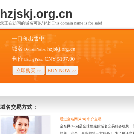
hzjskj.org.cn
您正在访问的域名可以转让!This domain name is for sale!
一口价出售中！
域名
hzjskj.org.cn
Domain Name:
售价
CNY 5197.00
Listing Price:
立即购买
BUY NOW
>>
>>
域名交易方式：
通过金名网(4.cn) 中介交易
金名网(4.cn)是全球领先的域名交易服务机
简单、安全、专业的第三方服务！ 为了保证交