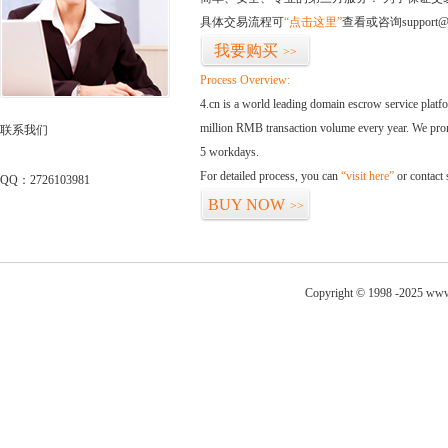
具体交易流程可
“点击这里”
查看或咨询support@
我要购买
>>
Process Overview:
4.cn is a world leading domain escrow service plat
million RMB transaction volume every year. We promi
联系我们
5 workdays.
For detailed process, you can
“visit here”
or contact
QQ：2726103981
BUY NOW
>>
Copyright © 1998 -2025 www.